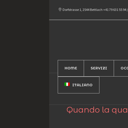
Dorfstrasse 1, 2544 Bettlach
+41 79 631 55 94
/
HOME
SERVIZI
OC
ITALIANO
Quando la qual