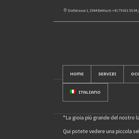
Dorfstrasse 1, 2544 Bettlach
+41 79 631 55 94
/
HOME
SERVIZI
OC
ITALIANO
“La gioia più grande del nostro lav
Qui potete vedere una piccola sel