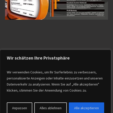
Wir schätzen Ihre Privatsphäre
Wir verwenden Cookies, um Ihr Surferlebnis zu verbessern,
personalisierte Anzeigen oder Inhalte einzusetzen und unseren
Datenverkehr zu analysieren. Wenn Sie auf „Alle akzeptieren"
HOME
SERVIZI
OCCASIONI
VENDUTO
klicken, stimmen Sie der Anwendung von Cookies zu.
CONTATTI E ORARI DI APERTURA
DOVE SIAMO
ITALIANO
Datenschutzerklärung
/
AUTO BORDIN © 2024 | ALL RIGHTS
RESERVED
Anpassen
Alles ablehnen
Alle akzeptieren